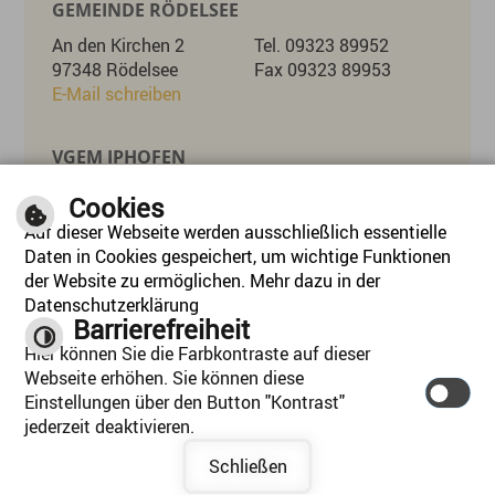
GEMEINDE RÖDELSEE
An den Kirchen 2
Tel. 09323 89952
97348 Rödelsee
Fax 09323 89953
E-Mail schreiben
VGEM IPHOFEN
Marktplatz 26
Tel. 09323 8715-0
Cookies
97346 Iphofen
Fax 09323 8715-55
Auf dieser Webseite werden ausschließlich essentielle
E-Mail schreiben
Daten in Cookies gespeichert, um wichtige Funktionen
der Website zu ermöglichen. Mehr dazu in der
Datenschutzerklärung
ÖFFNUNGSZEITEN
Barrierefreiheit
Mo, Di, Mi, Do:
08:00 - 12:30 Uhr 14:00 - 16:30 Uhr
Hier können Sie die Farbkontraste auf dieser
Mittwoch:
Nachmittag geschlossen
Webseite erhöhen. Sie können diese
Freitag:
08:00 - 12:30
Einstellungen über den Button "Kontrast"
jederzeit deaktivieren.
Inhalt
|
Impressum
|
Hilfe
|
Datenschutzerklärung
Schließen