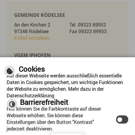
GEMEINDE RÖDELSEE
An den Kirchen 2
Tel. 09323 89952
97348 Rödelsee
Fax 09323 89953
E-Mail schreiben
VGEM IPHOFEN
Marktplatz 26
Tel. 09323 8715-0
Cookies
97346 Iphofen
Fax 09323 8715-55
Auf dieser Webseite werden ausschließlich essentielle
E-Mail schreiben
Daten in Cookies gespeichert, um wichtige Funktionen
der Website zu ermöglichen. Mehr dazu in der
Datenschutzerklärung
ÖFFNUNGSZEITEN
Barrierefreiheit
Mo, Di, Mi, Do:
08:00 - 12:30 Uhr 14:00 - 16:30 Uhr
Hier können Sie die Farbkontraste auf dieser
Mittwoch:
Nachmittag geschlossen
Webseite erhöhen. Sie können diese
Freitag:
08:00 - 12:30
Einstellungen über den Button "Kontrast"
jederzeit deaktivieren.
Inhalt
|
Impressum
|
Hilfe
|
Datenschutzerklärung