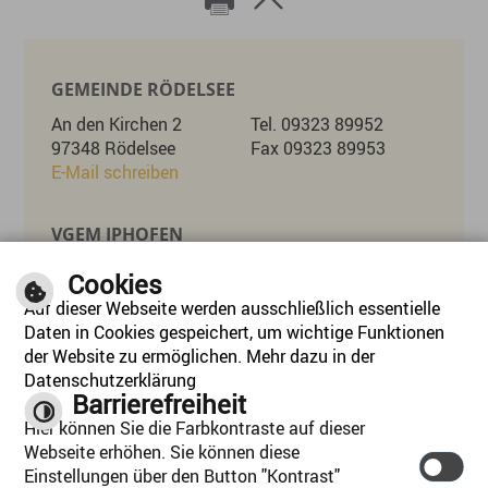
GEMEINDE RÖDELSEE
An den Kirchen 2
Tel. 09323 89952
97348 Rödelsee
Fax 09323 89953
E-Mail schreiben
VGEM IPHOFEN
Marktplatz 26
Tel. 09323 8715-0
Cookies
97346 Iphofen
Fax 09323 8715-55
Auf dieser Webseite werden ausschließlich essentielle
E-Mail schreiben
Daten in Cookies gespeichert, um wichtige Funktionen
der Website zu ermöglichen. Mehr dazu in der
Datenschutzerklärung
ÖFFNUNGSZEITEN
Barrierefreiheit
Mo, Di, Mi, Do:
08:00 - 12:30 Uhr 14:00 - 16:30 Uhr
Hier können Sie die Farbkontraste auf dieser
Mittwoch:
Nachmittag geschlossen
Webseite erhöhen. Sie können diese
Freitag:
08:00 - 12:30
Einstellungen über den Button "Kontrast"