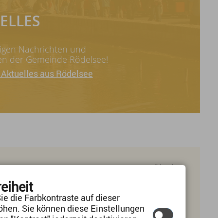
ELLES
tigen Nachrichten und
n der Gemeinde Rödelsee!
 Aktuelles aus Rödelsee
reiheit
 Uhr 14:00 - 16:30
ie die Farbkontraste auf dieser
geschlossen
öhen. Sie können diese Einstellungen