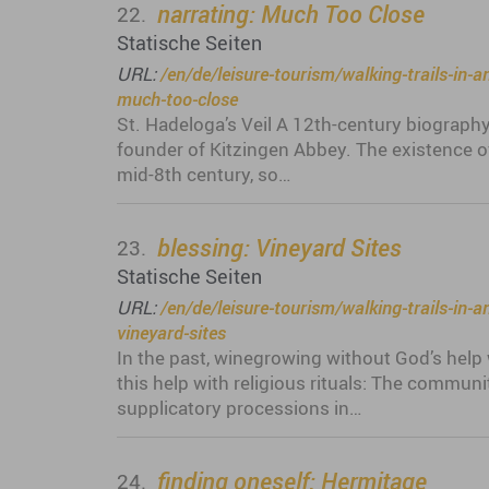
narrating: Much Too Close
22.
Statische Seiten
URL:
/en/de/leisure-tourism/walking-trails-in-
much-too-close
St. Hadeloga’s Veil A 12th-century biography
founder of Kitzingen Abbey. The existence o
mid-8th century, so…
blessing: Vineyard Sites
23.
Statische Seiten
URL:
/en/de/leisure-tourism/walking-trails-in-
vineyard-sites
In the past, winegrowing without God’s help
this help with religious rituals: The commun
supplicatory processions in…
finding oneself: Hermitage
24.