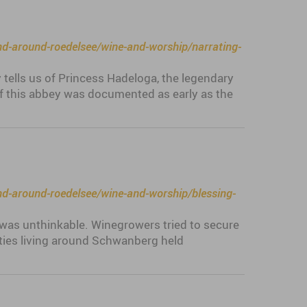
and-around-roedelsee/wine-and-worship/narrating-
 tells us of Princess Hadeloga, the legendary
f this abbey was documented as early as the
and-around-roedelsee/wine-and-worship/blessing-
 was unthinkable. Winegrowers tried to secure
ities living around Schwanberg held