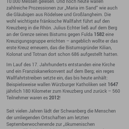
10.000 Messen gelesen. Und noch heute wallen
zahlreiche Prozessionen zur „Maria im Sand“ wie auch
die Gläubigen aus Rödelsee und Großlangheim. Die
wohl wichtigste fränkische Wallfahrt führt auf den
Kreuzberg in die Rhön. Julius Echter ließ auf dem Berg
an der Grenze seines Bistums gegen Fulda
1582
eine
Kreuzigungsgruppe errichten – angeblich wollte er das
erste Kreuz erneuern, das die Bistumsgründer Kilian,
Kolonat und Totnan dort schon 686 aufgestellt hatten.
Im Lauf des 17. Jahrhunderts entstanden eine Kirche
und ein Franziskanerkonvent auf dem Berg; ein reges
Wallfahrtstreiben setzte ein, das bis heute anhält:
Beispielsweise wallen Würzburger Katholiken seit
1647
jährlich 180 Kilometer zum Kreuzberg und zurück – 560
Teilnehmer waren es
2012
!
Seit vielen Jahren lädt der Schwanberg die Menschen
der umliegenden Ortschaften am letzten
Septemberwochenende zur „ökumenischen