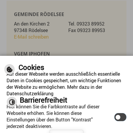
GEMEINDE RÖDELSEE
An den Kirchen 2
Tel. 09323 89952
97348 Rödelsee
Fax 09323 89953
E-Mail schreiben
VGEM IPHOFEN
Marktplatz 26
Tel. 09323 8715-0
Cookies
97346 Iphofen
Fax 09323 8715-55
Auf dieser Webseite werden ausschließlich essentielle
E-Mail schreiben
Daten in Cookies gespeichert, um wichtige Funktionen
der Website zu ermöglichen. Mehr dazu in der
Datenschutzerklärung
ÖFFNUNGSZEITEN
Barrierefreiheit
Mo, Di, Mi, Do:
08:00 - 12:30 Uhr 14:00 - 16:30 Uhr
Hier können Sie die Farbkontraste auf dieser
Mittwoch:
Nachmittag geschlossen
Webseite erhöhen. Sie können diese
Freitag:
08:00 - 12:30
Einstellungen über den Button "Kontrast"
jederzeit deaktivieren.
Inhalt
|
Impressum
|
Hilfe
|
Datenschutzerklärung